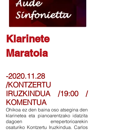
Klarinete
Maratoia
-2020.11.28
/KONTZERTU
IRUZKINDUA /19:00 /
KOMENTUA
Ohikoa ez den baina oso atsegina den
klarinetea eta pianoarentzako idatzita
dagoen errepertorioarekin
osaturiko Kontzertu Iruzkindua. Carlos