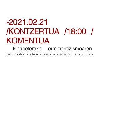
-2021.02.21
/KONTZERTUA /18:00 /
KOMENTUA
klarineterako erromantizismoaren
hirukote adierazgarrienetako hiru lan
entzungai izango dira.