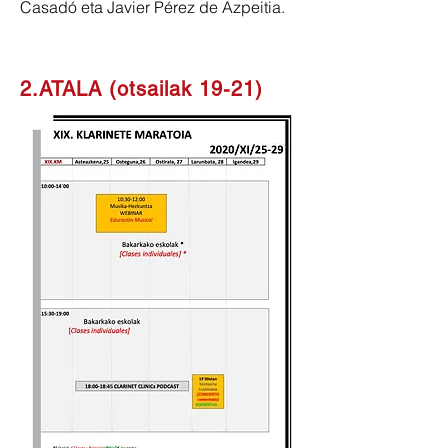
Casadó eta Javier Pérez de Azpeitia.
2.ATALA (otsailak 19-21)