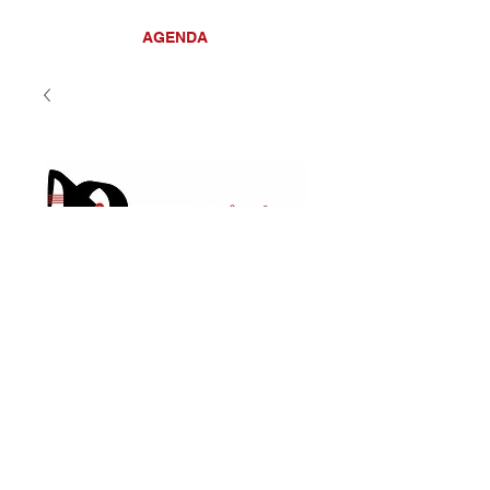
AGENDA
ZUMB-eko kideak
eta Txori Txiki
eskolako ikasleak